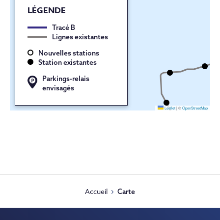
LÉGENDE
Tracé B
Lignes existantes
Nouvelles stations
Station existantes
Parkings-relais
envisagés
Leaflet
|
©
OpenStreetMap
Accueil
Carte