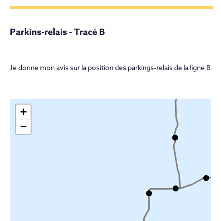
Mode d'emploi de la plateforme
Les ateliers thématiques
Parkins-relais - Tracé B
Les comptes-rendus des événements
Cahiers d'acteurs
Les marches exploratoires
Je donne mon avis sur la position des parkings-relais de la ligne B.
Les réunions d'entreprises
+
Les réunions publiques
−